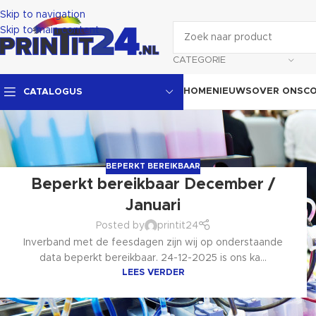
Skip to navigation
Skip to main content
CATEGORIE
HOME
NIEUWS
OVER ONS
C
CATALOGUS
BEPERKT BEREIKBAAR
Beperkt bereikbaar December /
Januari
Posted by
printit24
Inverband met de feesdagen zijn wij op onderstaande
data beperkt bereikbaar. 24-12-2025 is ons ka...
LEES VERDER