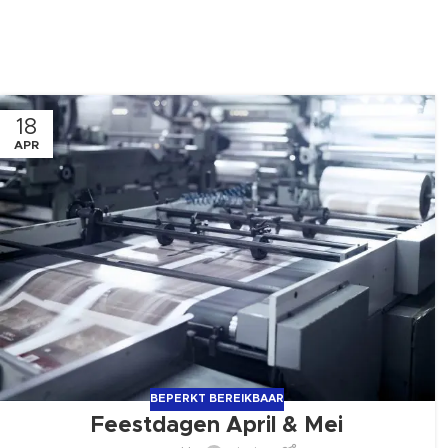
18
APR
BEPERKT BEREIKBAAR
Feestdagen April & Mei