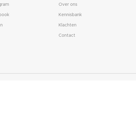
agram
Over ons
book
Kennisbank
in
Klachten
Contact