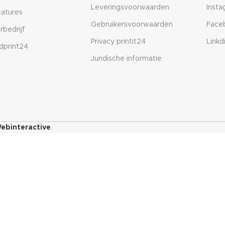
Leveringsvoorwaarden
Inst
atures
Gebruikersvoorwaarden
Face
rbedrijf
Privacy printit24
Linkd
dprint24
Juridische informatie
ebinteractive
.