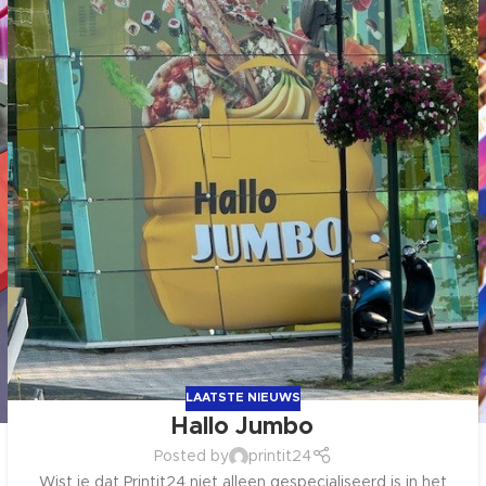
LAATSTE NIEUWS
Hallo Jumbo
Posted by
printit24
Wist je dat Printit24 niet alleen gespecialiseerd is in het