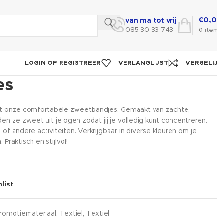
€
0,
van ma tot vrij
085 30 33 743
0
ite
LOGIN OF REGISTREER
VERLANGLIJST
VERGELI
es
n met onze comfortabele zweetbandjes. Gemaakt van zachte,
n ze zweet uit je ogen zodat jij je volledig kunt concentreren.
 of andere activiteiten. Verkrijgbaar in diverse kleuren om je
Praktisch en stijlvol!
list
romotiemateriaal
,
Textiel
,
Textiel