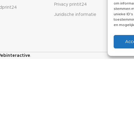
om informat
Privacy printit24
Linkd
dprint24
stemmen me
unieke ID's
Juridische informatie
toestemming
en mogelij
Acc
ebinteractive
.