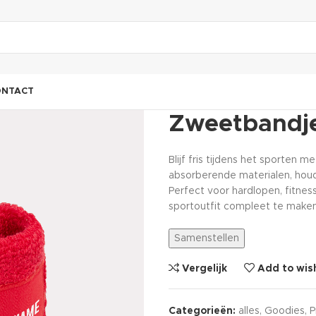
ONTACT
Zweetbandj
Blijf fris tijdens het sporte
absorberende materialen, houde
Perfect voor hardlopen, fitness
sportoutfit compleet te maken. 
Samenstellen
Vergelijk
Add to wish
Categorieën:
alles
,
Goodies
,
P