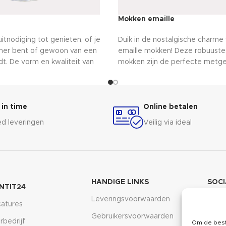
Mokken emaille
 uitnodiging tot genieten, of je
Duik in de nostalgische charme
nner bent of gewoon van een
emaille mokken! Deze robuuste, 
dt. De vorm en kwaliteit van
mokken zijn de perfecte metge
len je drinkervaring naar een
avonturen. Geniet van je favorie
erwijl je proost op vriendschap,
stijl, zowel binnen als buiten. 
goede leven. Haal je favoriete
constructie maakt ze ideaal vo
ijn en verrijk je momenten met
picknicken of gewoon thuis.
 in time
Online betalen
en - een eerbetoon aan genot
d leveringen
Veilig via ideal
me!
HANDIGE LINKS
SOCI
INTIT24
Leveringsvoorwaarden
Inst
atures
Gebruikersvoorwaarden
Face
rbedrijf
Om de best