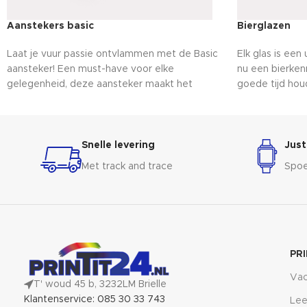
Aanstekers basic
Bierglazen
Laat je vuur passie ontvlammen met de Basic
Elk glas is een
aansteker! Een must-have voor elke
nu een bierke
gelegenheid, deze aansteker maakt het
goede tijd hou
aansteken van kaarsen, BBQ's en meer een
deze glazen til
fluitje van een cent. Klein van formaat maar
hoger niveau, t
groots in functionaliteit, deze aansteker is je
plezier en het 
betrouwbare metgezel voor instant
bier tevoorsch
Snelle levering
Just
vuurvreugde.
deze bierglaz
Met track and trace
Spoe
en enthousias
PR
Vac
T' woud 45 b, 3232LM Brielle
Klantenservice: 085 30 33 743
Lee