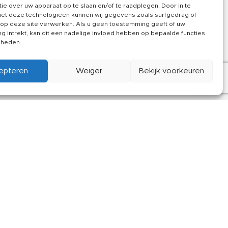
ie over uw apparaat op te slaan en/of te raadplegen. Door in te
in
Klachten
t deze technologieën kunnen wij gegevens zoals surfgedrag of
 op deze site verwerken. Als u geen toestemming geeft of uw
Contact
 intrekt, kan dit een nadelige invloed hebben op bepaalde functies
kheden.
epteren
Weiger
Bekijk voorkeuren