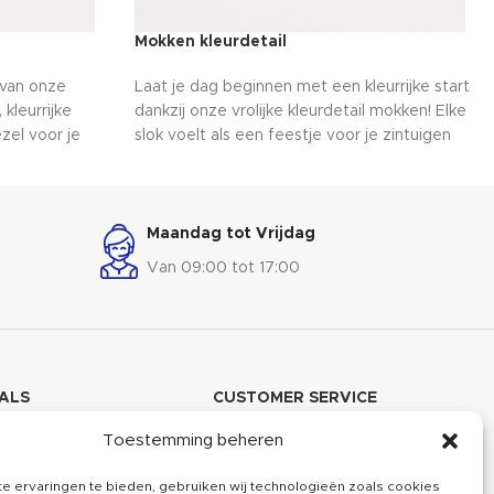
Mokken kleurdetail
 van onze
Laat je dag beginnen met een kleurrijke start
kleurrijke
dankzij onze vrolijke kleurdetail mokken! Elke
zel voor je
slok voelt als een feestje voor je zintuigen
te drankjes in
met hun speelse kleuren en unieke details.
Hun duurzame
Geniet van je favoriete drankjes in stijl en voel
or kamperen,
de energie door je aderen stromen. Of het nu
koffie, thee of chocolademelk is, onze
Maandag tot Vrijdag
mokken voegen een sprankje opwinding toe
Van 09:00 tot 17:00
aan elk moment van de dag!
ALS
CUSTOMER SERVICE
agram
Over ons
Toestemming beheren
book
Kennisbank
e ervaringen te bieden, gebruiken wij technologieën zoals cookies