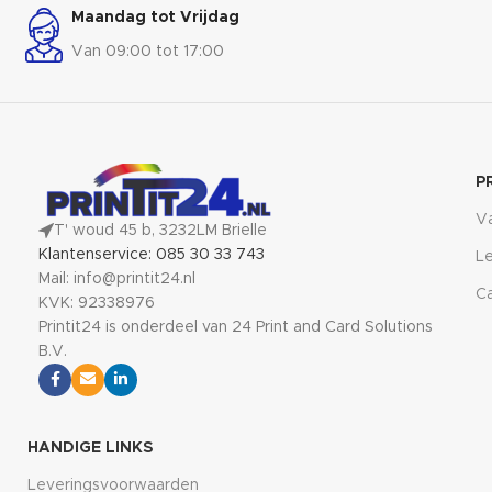
Maandag tot Vrijdag
Van 09:00 tot 17:00
P
V
T' woud 45 b, 3232LM Brielle
Klantenservice: 085 30 33 743
Le
Mail: info@printit24.nl
Ca
KVK: 92338976
Printit24 is onderdeel van 24 Print and Card Solutions
B.V.
HANDIGE LINKS
Leveringsvoorwaarden