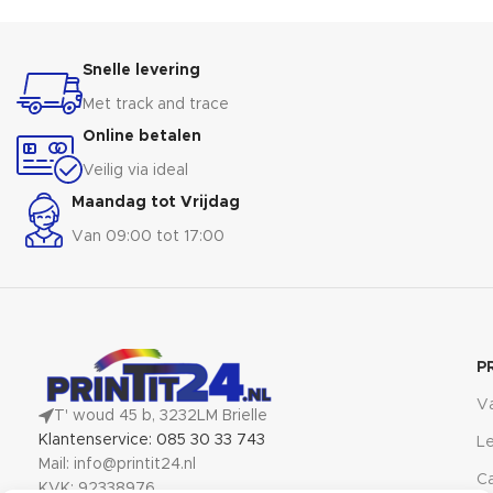
Snelle levering
Met track and trace
Online betalen
Veilig via ideal
Maandag tot Vrijdag
Van 09:00 tot 17:00
P
V
T' woud 45 b, 3232LM Brielle
Klantenservice: 085 30 33 743
Le
Mail: info@printit24.nl
Ca
KVK: 92338976