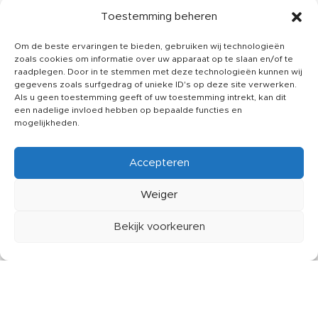
Printit24 is onderdeel van 24 Print and Card Solutions
Toestemming beheren
B.V.
Om de beste ervaringen te bieden, gebruiken wij technologieën
zoals cookies om informatie over uw apparaat op te slaan en/of te
raadplegen. Door in te stemmen met deze technologieën kunnen wij
gegevens zoals surfgedrag of unieke ID's op deze site verwerken.
HANDIGE LINKS
Als u geen toestemming geeft of uw toestemming intrekt, kan dit
een nadelige invloed hebben op bepaalde functies en
Leveringsvoorwaarden
mogelijkheden.
Gebruikersvoorwaarden
Accepteren
Privacy printit24
Juridische informatie
Weiger
SOCIALS
Bekijk voorkeuren
Instagram
idebar
Verlanglijst
Winkelwagen
Mijn account
Facebook
Linkdin
CUSTOMER SERVICE