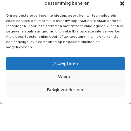
Toestemming beheren
Privacy printit24
Om de beste ervaringen te bieden, gebruiken wij technologieën
Juridische informatie
zoals cookies om informatie over uw apparaat op te slaan en/of te
SOCIALS
raadplegen. Door in te stemmen met deze technologieën kunnen wij
gegevens zoals surfgedrag of unieke ID's op deze site verwerken.
Instagram
Als u geen toestemming geeft of uw toestemming intrekt, kan dit
een nadelige invloed hebben op bepaalde functies en
Facebook
mogelijkheden.
Linkdin
Accepteren
CUSTOMER SERVICE
Over ons
Weiger
Kennisbank
Bekijk voorkeuren
Klachten
erlanglijst
Winkelwagen
Mijn account
Contact
Printit24
2025 © Created by
The Creative Design
. Powerd by