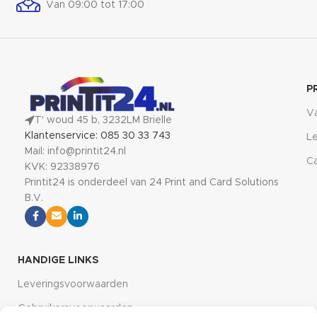
Van 09:00 tot 17:00
P
V
T' woud 45 b, 3232LM Brielle
Klantenservice: 085 30 33 743
Le
Mail: info@printit24.nl
Ca
KVK: 92338976
Printit24 is onderdeel van 24 Print and Card Solutions
B.V.
HANDIGE LINKS
Leveringsvoorwaarden
Gebruikersvoorwaarden