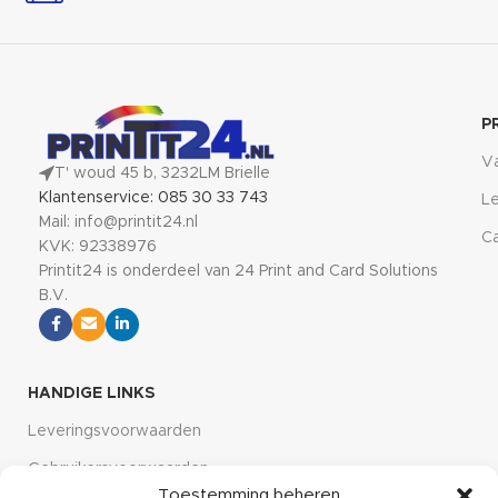
P
V
T' woud 45 b, 3232LM Brielle
Klantenservice: 085 30 33 743
Le
Mail: info@printit24.nl
Ca
KVK: 92338976
Printit24 is onderdeel van 24 Print and Card Solutions
B.V.
HANDIGE LINKS
Leveringsvoorwaarden
Gebruikersvoorwaarden
Toestemming beheren