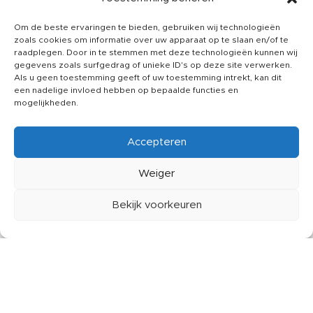
Privacy printit24
Om de beste ervaringen te bieden, gebruiken wij technologieën
Juridische informatie
zoals cookies om informatie over uw apparaat op te slaan en/of te
raadplegen. Door in te stemmen met deze technologieën kunnen wij
SOCIALS
gegevens zoals surfgedrag of unieke ID's op deze site verwerken.
Instagram
Als u geen toestemming geeft of uw toestemming intrekt, kan dit
een nadelige invloed hebben op bepaalde functies en
Facebook
mogelijkheden.
Linkdin
Accepteren
CUSTOMER SERVICE
Over ons
Weiger
Kennisbank
Bekijk voorkeuren
Klachten
erlanglijst
Winkelwagen
Mijn account
Contact
Printit24
2025 © Created by
The Creative Design
. Powerd by
Webinteractive
.