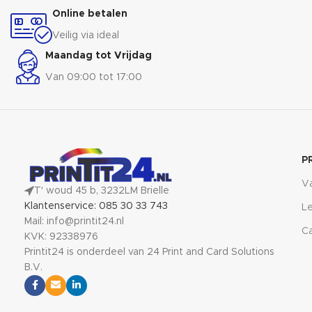
favoriete momenten. Hang ze aan
Online betalen
de muur, geef ze cadeau of maak
je interieur uniek. Met onze
Veilig via ideal
opwindende ChromaLuxe® HD
Maandag tot Vrijdag
metal fotoprints komt je
fotografie tot leven!
Van 09:00 tot 17:00
P
V
T' woud 45 b, 3232LM Brielle
Klantenservice: 085 30 33 743
Le
Mail: info@printit24.nl
Ca
KVK: 92338976
Printit24 is onderdeel van 24 Print and Card Solutions
B.V.