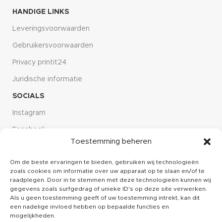
HANDIGE LINKS
Leveringsvoorwaarden
Gebruikersvoorwaarden
Privacy printit24
Juridische informatie
SOCIALS
Instagram
Facebook
Toestemming beheren
Linkdin
Om de beste ervaringen te bieden, gebruiken wij technologieën
CUSTOMER SERVICE
zoals cookies om informatie over uw apparaat op te slaan en/of te
Over ons
raadplegen. Door in te stemmen met deze technologieën kunnen wij
gegevens zoals surfgedrag of unieke ID's op deze site verwerken.
Kennisbank
Als u geen toestemming geeft of uw toestemming intrekt, kan dit
een nadelige invloed hebben op bepaalde functies en
Klachten
mogelijkheden.