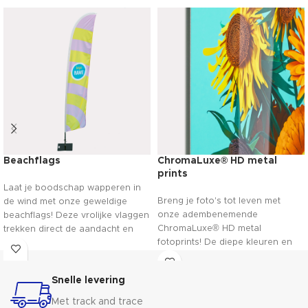
Beachflags
ChromaLuxe® HD metal
prints
Laat je boodschap wapperen in
Breng je foto's tot leven met
de wind met onze geweldige
onze adembenemende
beachflags! Deze vrolijke vlaggen
ChromaLuxe® HD metal
trekken direct de aandacht en
fotoprints! De diepe kleuren en
geven een feestelijke sfeer aan
haarscherpe details laten je
elk evenement. Personaliseer ze
herinneringen stralen als nooit
met je eigen ontwerp en maak je
Snelle levering
tevoren. Kies voor een moderne
klaar om indruk te maken op het
en stijlvolle presentatie van je
publiek!
Met track and trace