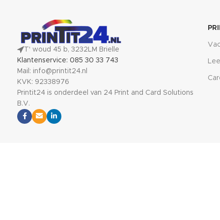
PR
Vac
T' woud 45 b, 3232LM Brielle
Klantenservice: 085 30 33 743
Lee
Mail: info@printit24.nl
Car
KVK: 92338976
Printit24 is onderdeel van 24 Print and Card Solutions
B.V.
Printit24
2025 © Created by
The Creative Design
. Powerd by
W