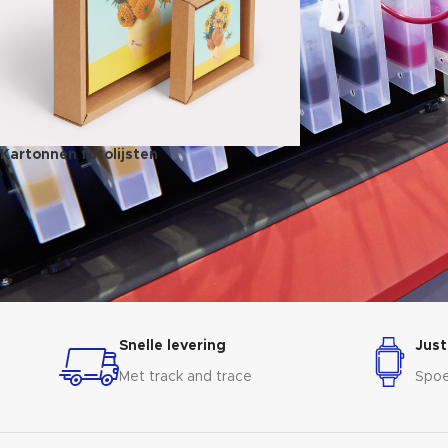
Kartonnen fotolijsten
Snelle levering
Just
Met track and trace
Spoe