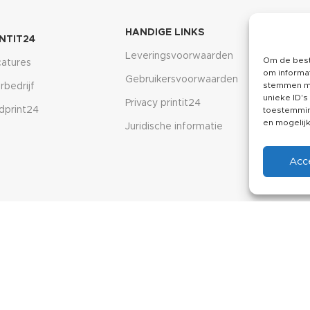
HANDIGE LINKS
SOCI
INTIT24
Leveringsvoorwaarden
Inst
Om de best
atures
om informat
Gebruikersvoorwaarden
Face
stemmen me
rbedrijf
unieke ID's
Privacy printit24
Linkd
dprint24
toestemming
en mogelij
Juridische informatie
Acc
ebinteractive
.