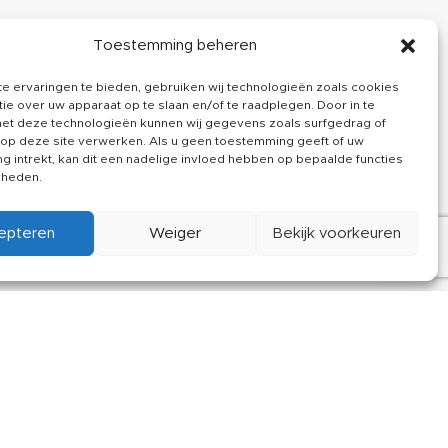
Toestemming beheren
ALS
CUSTOMER SERVICE
agram
Over ons
e ervaringen te bieden, gebruiken wij technologieën zoals cookies
ie over uw apparaat op te slaan en/of te raadplegen. Door in te
book
Kennisbank
t deze technologieën kunnen wij gegevens zoals surfgedrag of
 op deze site verwerken. Als u geen toestemming geeft of uw
in
Klachten
 intrekt, kan dit een nadelige invloed hebben op bepaalde functies
kheden.
Contact
epteren
Weiger
Bekijk voorkeuren