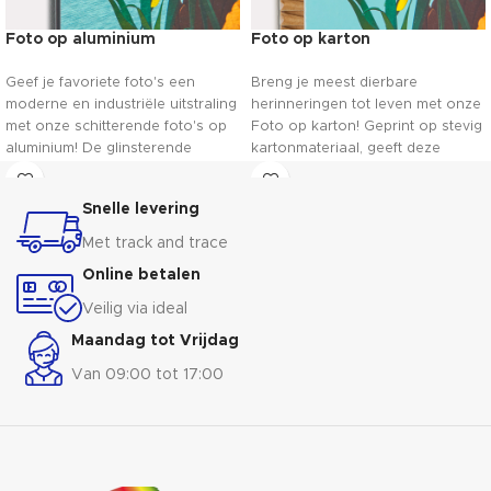
Foto op aluminium
Foto op karton
Geef je favoriete foto's een
Breng je meest dierbare
moderne en industriële uitstraling
herinneringen tot leven met onze
met onze schitterende foto's op
Foto op karton! Geprint op stevig
aluminium! De glinsterende
kartonmateriaal, geeft deze
afwerking en duurzame
unieke print een vintage touch
materialen zorgen voor een
aan je foto's. Het voelt als een
Snelle levering
prachtig kunstwerk aan je muur.
reis terug in de tijd en je kunt niet
Kies voor een unieke presentatie
anders dan glimlachen bij het
Met track and trace
van je herinneringen met onze
zien van deze charmante
Online betalen
opwindende foto's op aluminium!
kunstwerken aan je muur. Geniet
van de magie van het verleden,
Veilig via ideal
vastgelegd in het heden.
Maandag tot Vrijdag
Van 09:00 tot 17:00