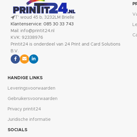
P
V
T' woud 45 b, 3232LM Brielle
Klantenservice: 085 30 33 743
Le
Mail: info@printit24.nl
Ca
KVK: 92338976
Printit24 is onderdeel van 24 Print and Card Solutions
B.V.
HANDIGE LINKS
Leveringsvoorwaarden
Gebruikersvoorwaarden
Privacy printit24
Juridische informatie
SOCIALS