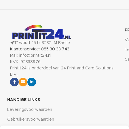
P
V
T' woud 45 b, 3232LM Brielle
Klantenservice: 085 30 33 743
Le
Mail: info@printit24.nl
Ca
KVK: 92338976
Printit24 is onderdeel van 24 Print and Card Solutions
B.V.
HANDIGE LINKS
Leveringsvoorwaarden
Gebruikersvoorwaarden