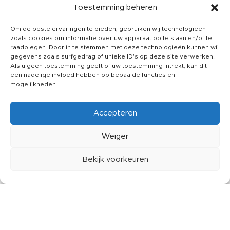
Privacy printit24
Toestemming beheren
Juridische informatie
Om de beste ervaringen te bieden, gebruiken wij technologieën
SOCIALS
zoals cookies om informatie over uw apparaat op te slaan en/of te
raadplegen. Door in te stemmen met deze technologieën kunnen wij
Instagram
gegevens zoals surfgedrag of unieke ID's op deze site verwerken.
Als u geen toestemming geeft of uw toestemming intrekt, kan dit
Facebook
een nadelige invloed hebben op bepaalde functies en
mogelijkheden.
Linkdin
CUSTOMER SERVICE
Accepteren
Over ons
Weiger
Kennisbank
Klachten
Bekijk voorkeuren
Contact
erlanglijst
Winkelwagen
Mijn account
Printit24
2025 © Created by
The Creative Design
. Powerd by
Webinteractive
.