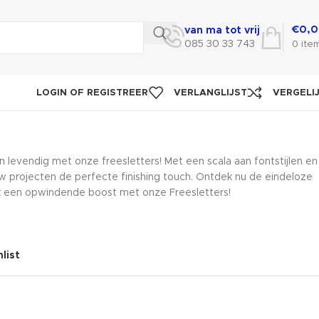
€
0,
van ma tot vrij
085 30 33 743
0
ite
LOGIN OF REGISTREER
VERLANGLIJST
VERGELI
n levendig met onze freesletters! Met een scala aan fontstijlen en
w projecten de perfecte finishing touch. Ontdek nu de eindeloze
k een opwindende boost met onze Freesletters!
list