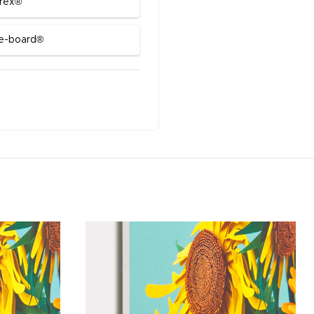
rex®
e-board®