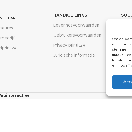
HANDIGE LINKS
SOCI
INTIT24
Leveringsvoorwaarden
Inst
atures
Gebruikersvoorwaarden
Face
rbedrijf
Om de best
om informat
Privacy printit24
Linkd
dprint24
stemmen me
unieke ID's
Juridische informatie
toestemming
en mogelij
Acc
ebinteractive
.