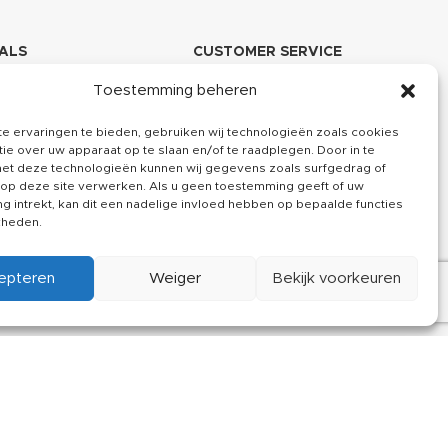
ALS
CUSTOMER SERVICE
agram
Over ons
Toestemming beheren
book
Kennisbank
e ervaringen te bieden, gebruiken wij technologieën zoals cookies
ie over uw apparaat op te slaan en/of te raadplegen. Door in te
in
Klachten
t deze technologieën kunnen wij gegevens zoals surfgedrag of
 op deze site verwerken. Als u geen toestemming geeft of uw
Contact
 intrekt, kan dit een nadelige invloed hebben op bepaalde functies
kheden.
epteren
Weiger
Bekijk voorkeuren