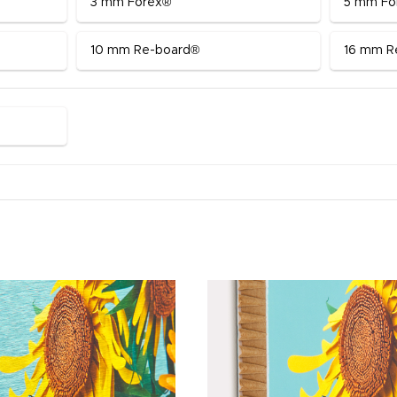
3 mm Forex®
5 mm Fo
10 mm Re-board®
16 mm R