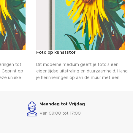
Foto op kunststof
eringen tot
Dit moderne medium geeft je foto's een
 Geprint op
eigentijdse uitstraling en duurzaamheid. Hang
deze unieke
je herinneringen op aan de muur met een
oto's. Het
stijlvolle en minimalistische presentatie. De
d en je kunt
glans en diepte van kunststof brengen je
et zien van
beelden tot leven, waardoor elk detail in het
n je muur.
oog springt. Breng je interieur tot leven met
Maandag tot Vrijdag
rleden,
persoonlijke kunstwerken die de opwinding
Van 09:00 tot 17:00
van je herinneringen vastleggen!