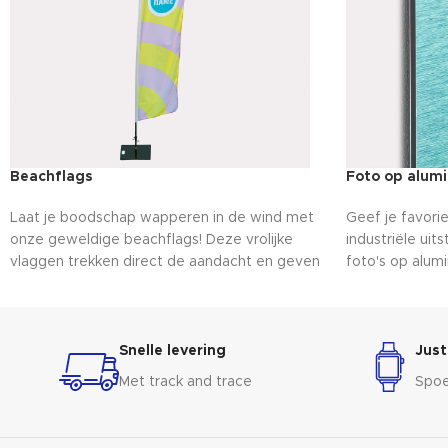
Beachflags
Foto op alum
Laat je boodschap wapperen in de wind met
Geef je favori
onze geweldige beachflags! Deze vrolijke
industriële uit
vlaggen trekken direct de aandacht en geven
foto's op alum
een feestelijke sfeer aan elk evenement.
afwerking en 
Personaliseer ze met je eigen ontwerp en
voor een prach
maak je klaar om indruk te maken op het
voor een uniek
publiek!
herinneringen
Snelle levering
Just
op aluminium!
Met track and trace
Spoe