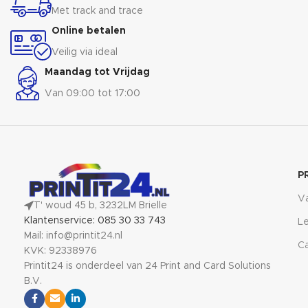
onvergetelijke sfeer. Maak indruk
Met track and trace
op je publiek en geef jouw merk
Online betalen
de aandacht die het verdient.
Ready, set, showtime!
Veilig via ideal
Maandag tot Vrijdag
Van 09:00 tot 17:00
P
V
T' woud 45 b, 3232LM Brielle
Klantenservice: 085 30 33 743
Le
Mail: info@printit24.nl
Ca
KVK: 92338976
Printit24 is onderdeel van 24 Print and Card Solutions
B.V.