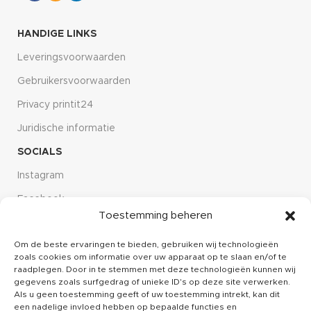
HANDIGE LINKS
Leveringsvoorwaarden
Gebruikersvoorwaarden
Privacy printit24
Juridische informatie
SOCIALS
Instagram
Facebook
Toestemming beheren
Linkdin
Om de beste ervaringen te bieden, gebruiken wij technologieën
CUSTOMER SERVICE
zoals cookies om informatie over uw apparaat op te slaan en/of te
Over ons
raadplegen. Door in te stemmen met deze technologieën kunnen wij
gegevens zoals surfgedrag of unieke ID's op deze site verwerken.
Kennisbank
Als u geen toestemming geeft of uw toestemming intrekt, kan dit
een nadelige invloed hebben op bepaalde functies en