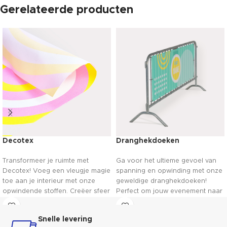
Gerelateerde producten
Decotex
Dranghekdoeken
Transformeer je ruimte met
Ga voor het ultieme gevoel van
Decotex! Voeg een vleugje magie
spanning en opwinding met onze
toe aan je interieur met onze
geweldige dranghekdoeken!
opwindende stoffen. Creëer sfeer
Perfect om jouw evenement naar
en maak van je huis een
een hoger niveau te tillen. Met
betoverende plek!
levendige kleuren en duurzame
Snelle levering
materialen zorgen ze voor een