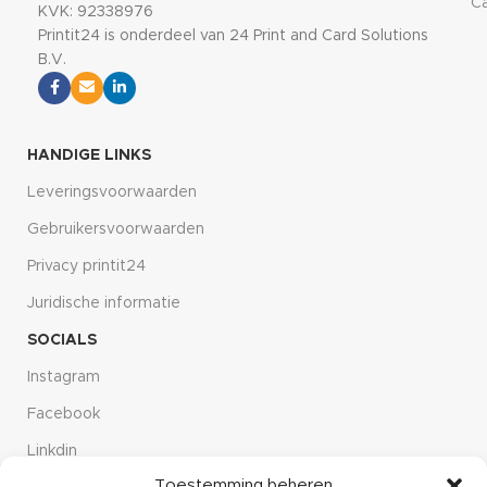
Ca
KVK: 92338976
Printit24 is onderdeel van 24 Print and Card Solutions
B.V.
HANDIGE LINKS
Leveringsvoorwaarden
Gebruikersvoorwaarden
Privacy printit24
Juridische informatie
SOCIALS
Instagram
Facebook
Linkdin
Toestemming beheren