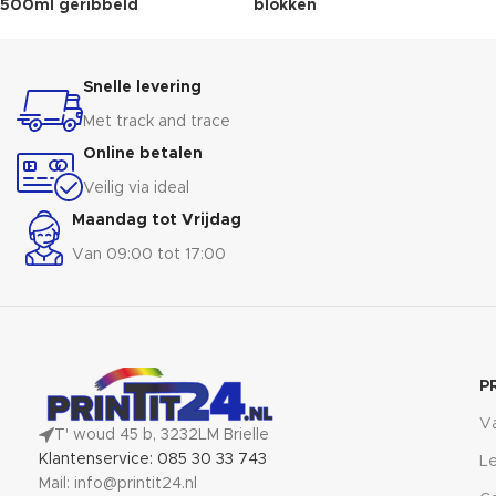
500ml geribbeld
blokken
Snelle levering
Met track and trace
Online betalen
Veilig via ideal
Maandag tot Vrijdag
Van 09:00 tot 17:00
P
V
T' woud 45 b, 3232LM Brielle
Klantenservice: 085 30 33 743
Le
Mail: info@printit24.nl