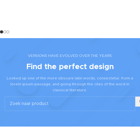
BUY MORE
$39.99
BUY MORE
SHOP NOW
VERSIONS HAVE EVOLVED OVER THE YEARS
Find the perfect design
Looked up one of the more obscure latin words, consectetur, from a
lorem ipsum passage, and going through the cites of the word in
classical literature.