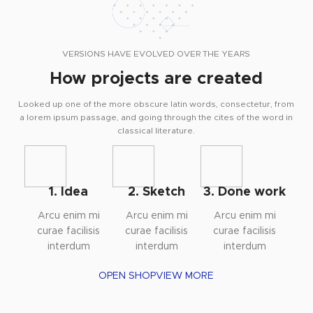
VERSIONS HAVE EVOLVED OVER THE YEARS
How projects are created
Looked up one of the more obscure latin words, consectetur, from
a lorem ipsum passage, and going through the cites of the word in
classical literature.
1. Idea
2. Sketch
3. Done work
Arcu enim mi
Arcu enim mi
Arcu enim mi
curae facilisis
curae facilisis
curae facilisis
interdum
interdum
interdum
OPEN SHOP
VIEW MORE