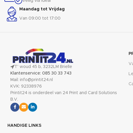
Veilig via ideal
Maandag tot Vrijdag
Van 09:00 tot 17:00
P
V
T' woud 45 b, 3232LM Brielle
Klantenservice: 085 30 33 743
Le
Mail: info@printit24.nl
Ca
KVK: 92338976
Printit24 is onderdeel van 24 Print and Card Solutions
B.V.
HANDIGE LINKS