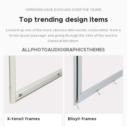
VERSIONS HAVE EVOLVED OVER THE YEARS
Top trending design items
Looked up one of the more obscure latin words, consectetur, from a
lorem ipsum passage, and going through the cites of the word in
classical literature.
ALL
PHOTO
AUDIO
GRAPHICS
THEMES
X-tens® frames
Blisy® frames