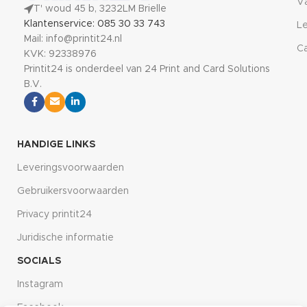
V
T' woud 45 b, 3232LM Brielle
Klantenservice: 085 30 33 743
Le
Mail: info@printit24.nl
Ca
KVK: 92338976
Printit24 is onderdeel van 24 Print and Card Solutions
B.V.
HANDIGE LINKS
Leveringsvoorwaarden
Gebruikersvoorwaarden
Privacy printit24
Juridische informatie
SOCIALS
Instagram