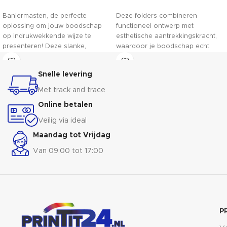
Baniermasten, de perfecte
Deze folders combineren
oplossing om jouw boodschap
functioneel ontwerp met
op indrukwekkende wijze te
esthetische aantrekkingskracht,
presenteren! Deze slanke,
waardoor je boodschap echt
duurzame masten zijn ideaal voor
opvalt. Geef je bedrijf, project of
het tonen van vlaggen, banners
evenement de professionele
Snelle levering
of reclamedoeken. Met hun
uitstraling die het verdient. Of je
opvallende hoogte en stevige
nu informatie deelt, producten
Met track and trace
constructie trekken ze
presenteert of je merk versterkt,
Online betalen
gegarandeerd de aandacht van
onze folders zijn de perfecte
voorbijgangers. Onze
metgezel. Voeg een vleugje
Veilig via ideal
baniermasten zijn vervaardigd uit
enthousiasme toe aan je
Maandag tot Vrijdag
hoogwaardig materiaal,
presentatie met deze prachtige
waardoor ze bestand zijn tegen
folders!
Van 09:00 tot 17:00
diverse weersomstandigheden en
langdurig gebruik.
P