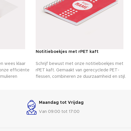
Notitieboekjes met rPET kaft
en wees klaar
Schrijf bewust met onze notitieboekjes met
onze efficiënte
rPET kaft. Gemaakt van gerecyclede PET-
rmulieren
flessen, combineren ze duurzaamheid en stijl.
 van
Met een stevige kaft en voldoende ruimte
vellen, klaar
voor notities zijn ze ideaal voor dagelijks
 nodig hebt.
gebruik. Kies voor groen, zonder in te leveren
ijl met onze
op kwaliteit!
Maandag tot Vrijdag
uw geheime
Van 09:00 tot 17:00