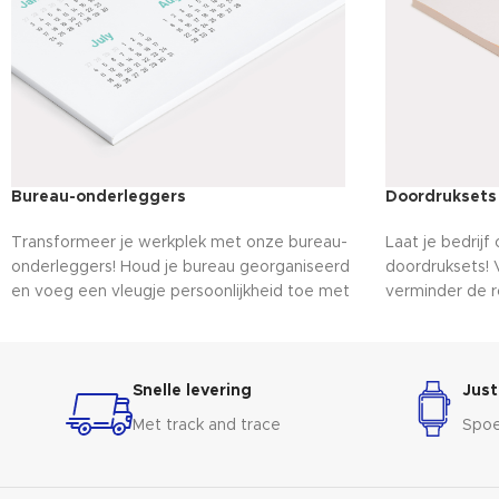
Bureau-onderleggers
Doordruksets
Transformeer je werkplek met onze bureau-
Laat je bedrij
onderleggers! Houd je bureau georganiseerd
doordruksets! 
en voeg een vleugje persoonlijkheid toe met
verminder de 
deze praktische en opbeurende accessoires.
onmisbare blok
Werk in stijl en comfort met deze unieke
ertussen, blijv
toevoeging!
compleet. Van 
vel is een bewi
Snelle levering
Just
klaar om je wo
Met track and trace
Spoe
georganiseerd 
laat je bedrijf 