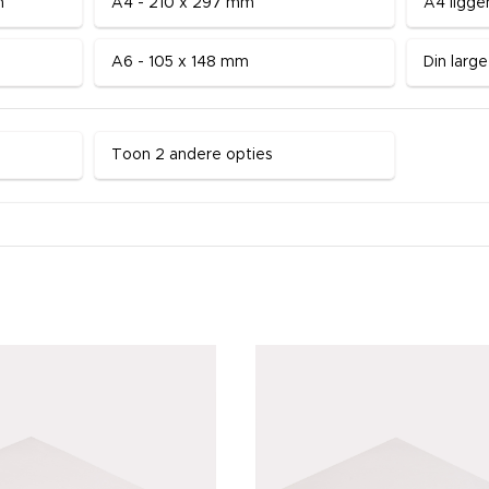
m
A4 - 210 x 297 mm
A4 ligge
A6 - 105 x 148 mm
Din larg
Toon 2 andere opties