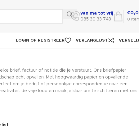
€
0,
van ma tot vrij
085 30 33 743
0
ite
LOGIN OF REGISTREER
VERLANGLIJST
VERGELI
lke brief, factuur of notitie die je verstuurt. Ons briefpapier
boodschap echt opvallen. Met hoogwaardig papier en opvallende
erfect om je bedrijf of persoonlijke correspondentie naar een
creativiteit de vrije loop en maak je klaar om te schitteren met ons
list