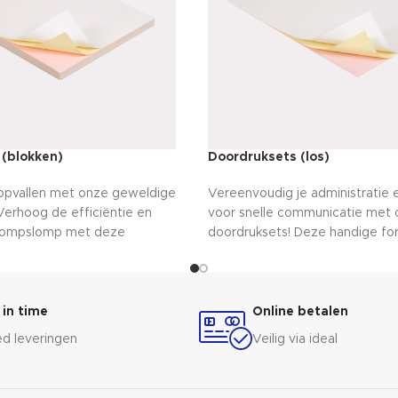
 (blokken)
Doordruksets (los)
f opvallen met onze geweldige
Vereenvoudig je administratie 
Verhoog de efficiëntie en
voor snelle communicatie met 
rompslomp met deze
doordruksets! Deze handige fo
ken. Met carbonpapier
zorgen voor naadloze doordruk
en je gegevens altijd netjes en
belangrijke gegevens. Met losse 
facturen tot bestelbonnen, elk
om te gebruiken wanneer je ze
js van professionaliteit. Maak je
Druk, kopieer en archiveer in st
 in time
Online betalen
rkflow te versnellen en
opwindende doordruksets - jo
d leveringen
Veilig via ideal
te blijven. Ervaar het gemak en
wapen voor soepel zakendoen!
groeien als nooit tevoren!