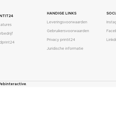
HANDIGE LINKS
SOCI
INTIT24
Leveringsvoorwaarden
Inst
atures
Gebruikersvoorwaarden
Face
rbedrijf
Privacy printit24
Linkd
dprint24
Juridische informatie
ebinteractive
.