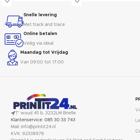
verschillende maten en stijlen om
kleuren en hoogwaardige
je muren te verfraaien en je
materialen worden je beelden
Snelle levering
interieur een frisse look te geven.
omgezet in adembenemende
Hul je herinneringen in stijl met
kunstwerken die elke kamer
Met track and trace
onze Blisy® frames en beleef de
verfraaien. Laat je foto's niet
Online betalen
magie van elke foto!
opgesloten zitten in digitale
albums, geef ze de plek die ze
Veilig via ideal
verdienen in je leven!
Maandag tot Vrijdag
Van 09:00 tot 17:00
P
V
T' woud 45 b, 3232LM Brielle
Klantenservice: 085 30 33 743
Le
Mail: info@printit24.nl
Ca
KVK: 92338976