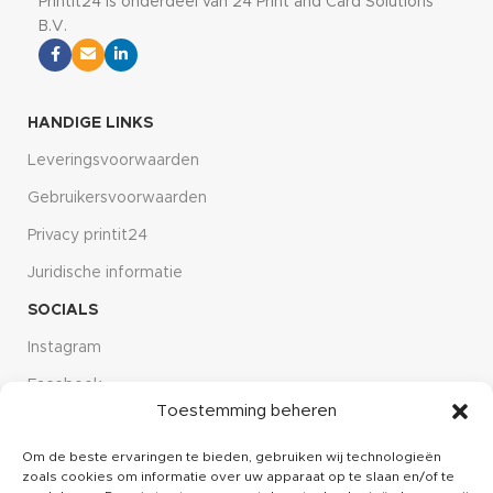
Printit24 is onderdeel van 24 Print and Card Solutions
B.V.
HANDIGE LINKS
Leveringsvoorwaarden
Gebruikersvoorwaarden
Privacy printit24
Juridische informatie
SOCIALS
Instagram
Facebook
Toestemming beheren
Linkdin
Om de beste ervaringen te bieden, gebruiken wij technologieën
CUSTOMER SERVICE
zoals cookies om informatie over uw apparaat op te slaan en/of te