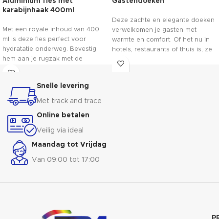
Aluminium fles met
Gastendoeken
karabijnhaak 400ml
Deze zachte en elegante doeken
Met een royale inhoud van 400
verwelkomen je gasten met
ml is deze fles perfect voor
warmte en comfort. Of het nu in
hydratatie onderweg. Bevestig
hotels, restaurants of thuis is, ze
hem aan je rugzak met de
voegen een verfijnde touch toe
handige karabijnhaak en blijf
aan elke setting. Geniet van de
gehydrateerd tijdens
zachtheid van hoogwaardig
Snelle levering
wandelingen, sportactiviteiten of
materiaal en de allure van
dagelijkse avonturen. Gemaakt
prachtige details. Geef je gasten
Met track and trace
van hoogwaardig aluminium, is
het gevoel van pure verwennerij
Online betalen
deze fles je betrouwbare
met onze opwindende
metgezel voor onderweg!
Gastendoeken - een ervaring om
Veilig via ideal
nooit te vergeten!
Maandag tot Vrijdag
Van 09:00 tot 17:00
P