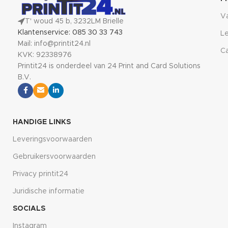
V
T' woud 45 b, 3232LM Brielle
Klantenservice: 085 30 33 743
Le
Mail: info@printit24.nl
Ca
KVK: 92338976
Printit24 is onderdeel van 24 Print and Card Solutions
B.V.
HANDIGE LINKS
Leveringsvoorwaarden
Gebruikersvoorwaarden
Privacy printit24
Juridische informatie
SOCIALS
Instagram