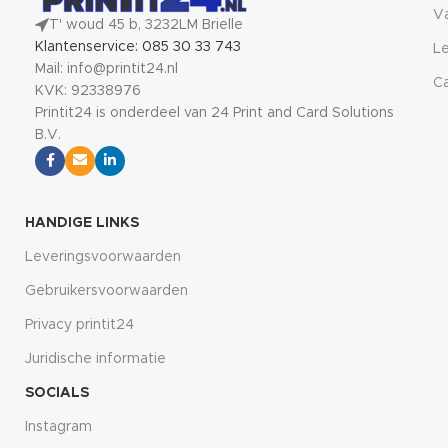
V
T' woud 45 b, 3232LM Brielle
Klantenservice: 085 30 33 743
Le
Mail: info@printit24.nl
Ca
KVK: 92338976
Printit24 is onderdeel van 24 Print and Card Solutions
B.V.
HANDIGE LINKS
Leveringsvoorwaarden
Gebruikersvoorwaarden
Privacy printit24
Juridische informatie
SOCIALS
Instagram