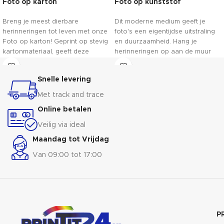
Foto op karton
Foto op kunststof
Breng je meest dierbare
Dit moderne medium geeft je
herinneringen tot leven met onze
foto's een eigentijdse uitstraling
Foto op karton! Geprint op stevig
en duurzaamheid. Hang je
kartonmateriaal, geeft deze
herinneringen op aan de muur
unieke print een vintage touch
met een stijlvolle en
aan je foto's. Het voelt als een
minimalistische presentatie. De
Snelle levering
reis terug in de tijd en je kunt niet
glans en diepte van kunststof
anders dan glimlachen bij het
brengen je beelden tot leven,
Met track and trace
zien van deze charmante
waardoor elk detail in het oog
Online betalen
kunstwerken aan je muur. Geniet
springt. Breng je interieur tot
van de magie van het verleden,
leven met persoonlijke
Veilig via ideal
vastgelegd in het heden.
kunstwerken die de opwinding
Maandag tot Vrijdag
van je herinneringen vastleggen!
Van 09:00 tot 17:00
P