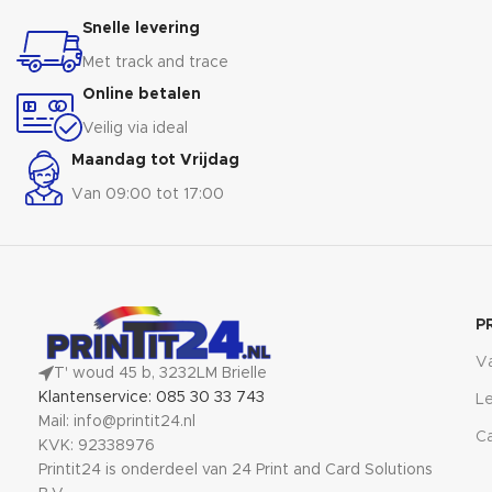
advertenties een professionele
opvalt, zelfs in donkere
Snelle levering
uitstraling. Klik je boodschap
omgevingen. Ideaal voor gebruik
eenvoudig vast en laat het
in winkels, restaurants, of op
Met track and trace
publiek versteld staan door de
beurzen waar je wilt dat je
Online betalen
kantelfunctie. Met onze kliklijsten
boodschap gezien wordt.
op voet ben je altijd in the
Veilig via ideal
spotlight!
Maandag tot Vrijdag
Van 09:00 tot 17:00
P
V
T' woud 45 b, 3232LM Brielle
Klantenservice: 085 30 33 743
Le
Mail: info@printit24.nl
Ca
KVK: 92338976
Printit24 is onderdeel van 24 Print and Card Solutions