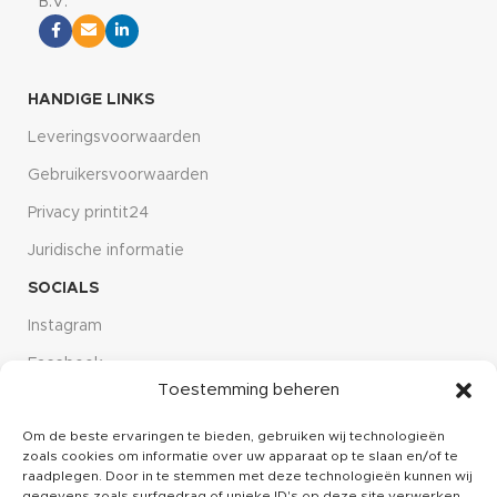
B.V.
HANDIGE LINKS
Leveringsvoorwaarden
Gebruikersvoorwaarden
Privacy printit24
Juridische informatie
SOCIALS
Instagram
Facebook
Toestemming beheren
Linkdin
Om de beste ervaringen te bieden, gebruiken wij technologieën
CUSTOMER SERVICE
zoals cookies om informatie over uw apparaat op te slaan en/of te
Over ons
raadplegen. Door in te stemmen met deze technologieën kunnen wij
gegevens zoals surfgedrag of unieke ID's op deze site verwerken.