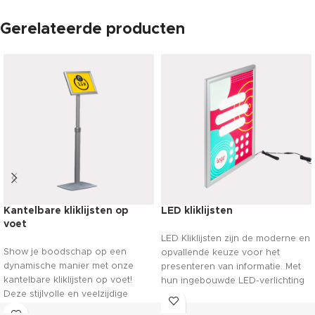
Gerelateerde producten
Kantelbare kliklijsten op
LED kliklijsten
voet
LED Kliklijsten zijn de moderne en
Show je boodschap op een
opvallende keuze voor het
dynamische manier met onze
presenteren van informatie. Met
kantelbare kliklijsten op voet!
hun ingebouwde LED-verlichting
Deze stijlvolle en veelzijdige
trekken ze direct de aandacht en
displays geven je posters en
zorgen ze ervoor dat je inhoud