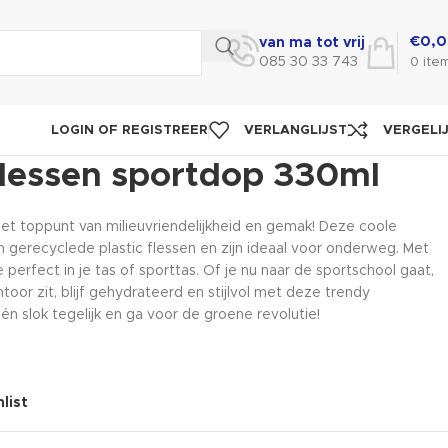
€
0,
van ma tot vrij
085 30 33 743
0
ite
LOGIN OF REGISTREER
VERLANGLIJST
VERGELI
lessen sportdop 330ml
et toppunt van milieuvriendelijkheid en gemak! Deze coole
 gerecyclede plastic flessen en zijn ideaal voor onderweg. Met
perfect in je tas of sporttas. Of je nu naar de sportschool gaat,
oor zit, blijf gehydrateerd en stijlvol met deze trendy
én slok tegelijk en ga voor de groene revolutie!
list