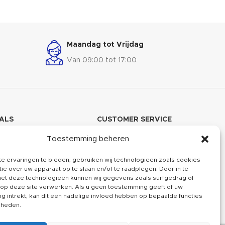
zintuigen te
nog eens waterbestendig. Laat je verrassen
ld vol
door de magie van droog en gezellig blijven,
die je uitpakt.
zelfs als je buiten geniet. Of het nu regent of
t werk of
straalt, deze kussens zijn je ticket naar een
Maandag tot Vrijdag
ING
relaxte wereld vol opwinding en gemoedsrust.
n vorstelijke
Ga liggen, loungen en leven zonder zorgen!
Van 09:00 tot 17:00
t beleven!
ALS
CUSTOMER SERVICE
agram
Over ons
Toestemming beheren
book
Kennisbank
e ervaringen te bieden, gebruiken wij technologieën zoals cookies
ie over uw apparaat op te slaan en/of te raadplegen. Door in te
in
Klachten
t deze technologieën kunnen wij gegevens zoals surfgedrag of
 op deze site verwerken. Als u geen toestemming geeft of uw
Contact
 intrekt, kan dit een nadelige invloed hebben op bepaalde functies
kheden.