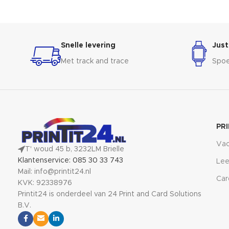
ook stijlvol en voegen een vleugje elegantie
drankjes. De ul
toe aan elke badkamer. Gemaakt van
avonturen en 
hoogwaardige materialen en verkrijgbaar in
met contant ge
verschillende kleuren en maten, zijn onze
feest, eveneme
Snelle levering
Just
badmatten de perfecte finishing touch voor je
bonnen en bel
badkamer inrichting.
Met track and trace
Spoe
PR
Vac
T' woud 45 b, 3232LM Brielle
Klantenservice: 085 30 33 743
Lee
Mail: info@printit24.nl
Car
KVK: 92338976
Printit24 is onderdeel van 24 Print and Card Solutions
B.V.