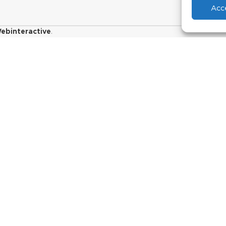
Acc
ebinteractive
.