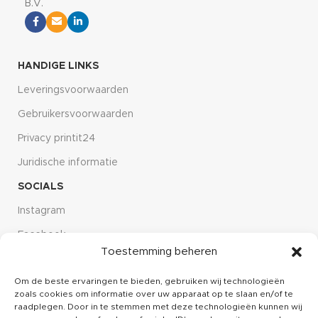
B.V.
HANDIGE LINKS
Leveringsvoorwaarden
Gebruikersvoorwaarden
Privacy printit24
Juridische informatie
SOCIALS
Instagram
Facebook
Toestemming beheren
Linkdin
Om de beste ervaringen te bieden, gebruiken wij technologieën
CUSTOMER SERVICE
zoals cookies om informatie over uw apparaat op te slaan en/of te
Over ons
raadplegen. Door in te stemmen met deze technologieën kunnen wij