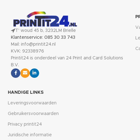
P
V
T' woud 45 b, 3232LM Brielle
Klantenservice: 085 30 33 743
Le
Mail: info@printit24.nl
Ca
KVK: 92338976
Printit24 is onderdeel van 24 Print and Card Solutions
B.V.
HANDIGE LINKS
Leveringsvoorwaarden
Gebruikersvoorwaarden
Privacy printit24
Juridische informatie