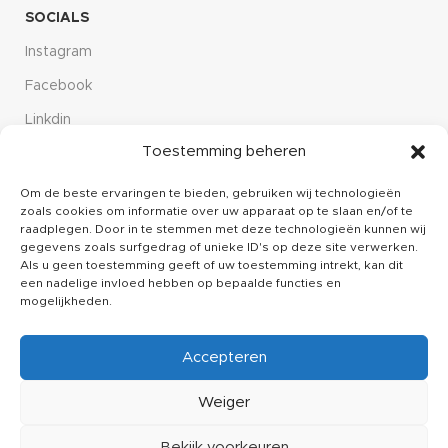
SOCIALS
Instagram
Facebook
Linkdin
Toestemming beheren
CUSTOMER SERVICE
Over ons
Om de beste ervaringen te bieden, gebruiken wij technologieën
zoals cookies om informatie over uw apparaat op te slaan en/of te
Kennisbank
raadplegen. Door in te stemmen met deze technologieën kunnen wij
gegevens zoals surfgedrag of unieke ID's op deze site verwerken.
Klachten
Als u geen toestemming geeft of uw toestemming intrekt, kan dit
een nadelige invloed hebben op bepaalde functies en
Contact
mogelijkheden.
Accepteren
Printit24
2025 © Created by
The Creative Design
. Powerd by
Webinteractive
.
Weiger
Bekijk voorkeuren