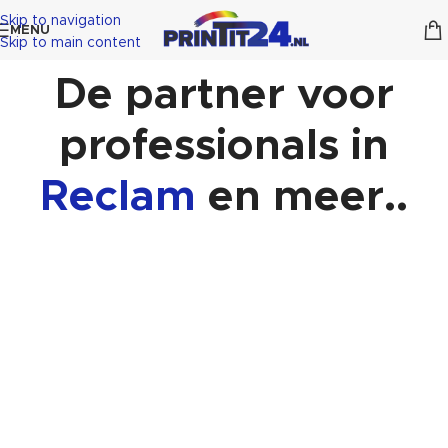
Skip to navigation
MENU
Skip to main content
De partner voor
professionals in
R
e
c
l
a
m
e
en meer..